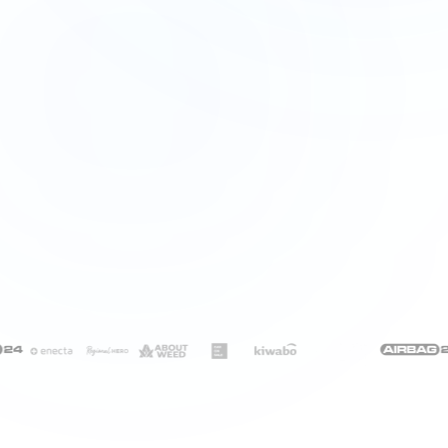
STYLES
14px
Font Size
#888
Accent
4px
Padding
0px
Border Radius
0.6
Opacity