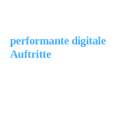
Unsere Webflow
Dienstleistungen für
performante digitale
Auftritte
Von der individuellen Konzeption über Animationen
bis zur laufenden Betreuung — wir entwickeln
Webflow-Websites, die technisch und visuell
überzeugen.