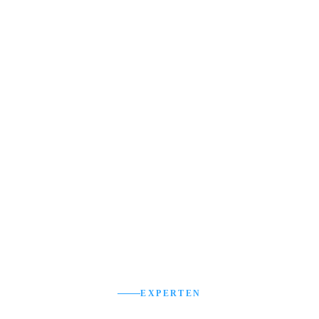
Saubere Projektstruktur
Alles aus einer Hand
Schnelle Umsetzung
EXPERTEN