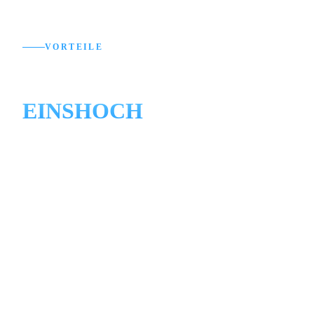
VORTEILE
Ihre Vorteile mit
EINSHOCH
Webflow-Experten mit Marketing-
DNA
Ehrliche Plattformberatung