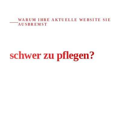
WARUM IHRE AKTUELLE WEBSITE SIE
AUSBREMST
Langsam, unflexibel und
schwer zu pflegen?
Viele Unternehmen kämpfen mit Websites, die
technisch veraltet sind und im Alltag mehr Probleme
machen als sie lösen. Diese drei Situationen kennen
wir: