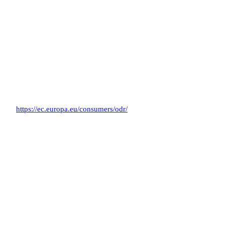
Redaktionell verantwortlich
David Martin
EU-Streitschlichtung
Die Europäische Kommission stellt eine Plattform zur
Online-Streitbeilegung (OS) bereit:
https://ec.europa.eu/consumers/odr/
.
Unsere E-Mail-Adresse finden Sie oben im Impressum.
Verbraucherstreitbeilegung /
Universalschlichtungsstelle
Wir sind nicht bereit oder verpflichtet, an
Streitbeilegungsverfahren vor einer
Verbraucherschlichtungsstelle teilzunehmen.