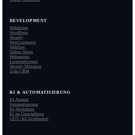
DEVELOPMENT
Webdesign
WordPress
Shopify
WooCommerce
Webflow
Online-Shops
Webagentur
Lernplattformen
Shopify Migration
Zoho CRM
KI & AUTOMATISIERUNG
KI Agentur
Automatisierung
KI-Workshops
KI im Unternehmen
GEO / KI-Sichtbarkeit