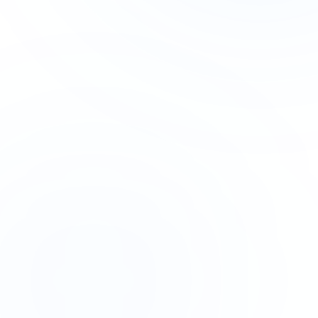
👟
🏃
⚡
🏔️
Laufschuhe Pro X
Running Boost 3
Speedrun Elite
Trail Master Pro
129,99 €
149,00 €
119,95 €
159,99 €
sportshop24.de
fitgear.de
lauf-outlet.de
bergzeit.de
sportshop24.de/laufschuhe
ANZEIGE
SportShop24 – Laufschuhe günstig online
Große Auswahl an Laufschuhen. Kostenloser Versand ab 50€. Jetzt bestellen!
fitgear.de/running
ANZEIGE
FitGear – Dein Sport-Onlineshop
Top-Marken für Läufer. Schnelle Lieferung. 30 Tage Rückgaberecht.