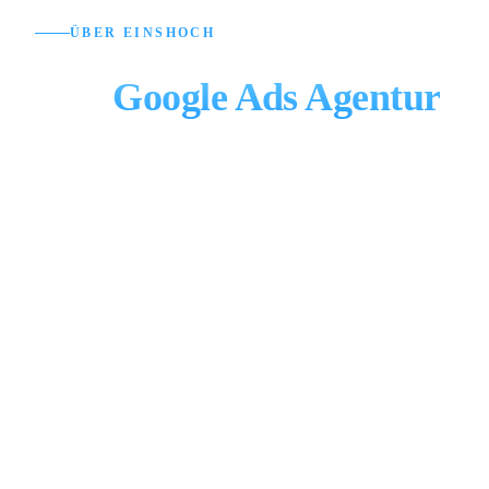
ÜBER EINSHOCH
Ihre
Google Ads Agentur
aus Berlin
Wir machen aus Werbebudget messbaren Umsatz –
nicht nur Klicks.