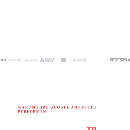
lauf-outlet.de/sale
ANZEIGE
LaufOutlet – Bis zu 40% Rabatt
Marken-Laufschuhe zum Outlet-Preis. Versandkostenfrei bestellen.
bergzeit.de/running
ANZEIGE
BergZeit – Outdoor & Running
Premium Lauf- und Trailschuhe. Beratung vom Experten. Jetzt entdecken!
WARUM IHRE GOOGLE ADS NICHT
PERFORMEN
Viel Budget, aber
zu