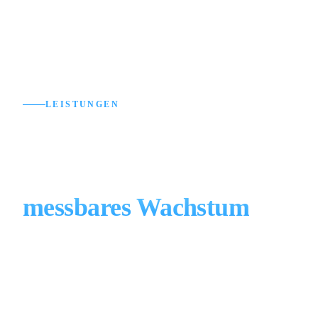
LEISTUNGEN
Unsere Google Ads
Dienstleistungen für
messbares Wachstum
Von der Kampagnenerstellung bis zur laufenden
Optimierung — wir decken als Google Ads Agentur
in Berlin den gesamten SEA-Prozess ab.