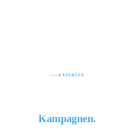
KI-gestützte Kampagnensteuerung
EXPERTEN
Ihr Google-Ads-Team aus
Berlin – für profitable
Kampagnen.