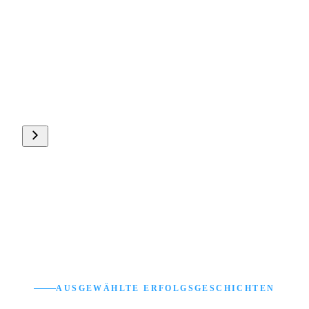
TH
Tim Haake
Geschäftsführer, Repair First
AUSGEWÄHLTE ERFOLGSGESCHICHTEN