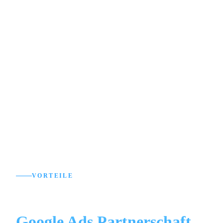
Google Ads ist kein Set-and-Forget. Wir optimieren
Gebote, testen Anzeigenvarianten, schließen
irrelevante Suchbegriffe aus und skalieren, was
performt. In monatlichen Reports sehen Sie genau,
was sich bewegt und was als nächstes ansteht.
VORTEILE
Ihre Vorteile durch unsere
Google Ads Partnerschaft