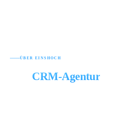
ÜBER EINSHOCH
Ihre
CRM-Agentur
aus
Berlin
Wir bauen CRM-Systeme, die Ihren Prozessen
folgen — nicht umgekehrt.