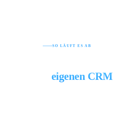
SO LÄUFT ES AB
In drei Schritten zu
Ihrem
eigenen CRM
Der Wechsel zu einem maßgeschneiderten CRM
folgt einem klaren, erprobten Prozess. Sie sind in
jeder Phase eingebunden — und wissen vom ersten
Tag an, was Sie bekommen und was es kostet.