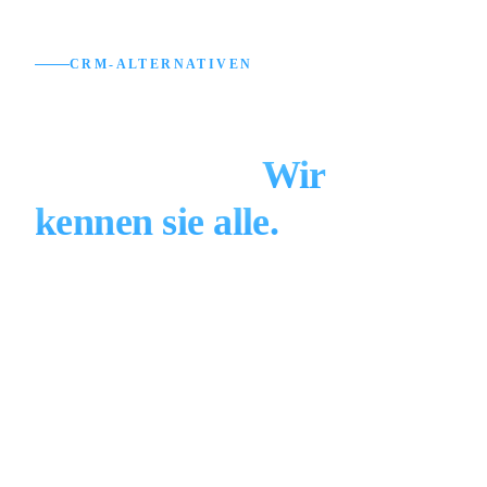
CRM-ALTERNATIVEN
Von welchem CRM
kommen Sie?
Wir
kennen sie alle.
Egal welches System Sie heute nutzen — HubSpot,
Salesforce, Pipedrive, monday, Microsoft
Dynamics, Zoho, weclapp oder Bitrix24 — wir
beraten ehrlich, migrieren sauber und zeigen, wann
ein eigenes Custom CRM die bessere Wahl ist.