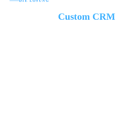
DIE LÖSUNG
Warum ein
Custom CRM
?
Ein Pauschalpreis
Genau Ihre Prozesse
Ihre Daten gehören Ihnen