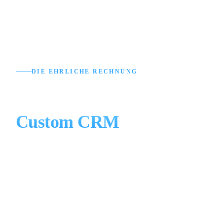
DIE EHRLICHE RECHNUNG
Standard-CRM vs.
Custom CRM
Standard-CRMs rechnen pro User oder Kontakt ab
— die Rechnung wächst mit Ihrem Team. Ein
Custom CRM ist eine Investition mit Pauschalpreis
im Betrieb.